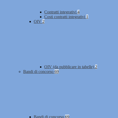
Contratti integrativi
4
Costi contratti integrativi
1
OIV
2
OIV (da pubblicare in tabelle)
2
Bandi di concorso
69
Bandi di concorso
69