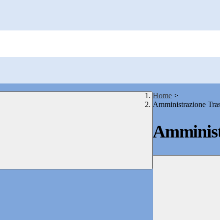
Home
>
Amministrazione Tra
Amminist