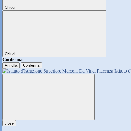
Chiudi
Chiudi
Conferma
Annulla
Conferma
Istituto 
close