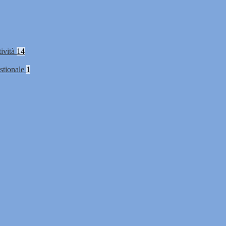
tività
14
stionale
1