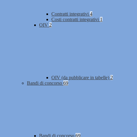
Contratti integrativi
4
Costi contratti integrativi
1
OIV
2
OIV (da pubblicare in tabelle)
2
Bandi di concorso
69
Bandi di concorso
69