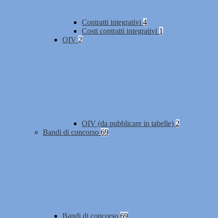
Contratti integrativi
4
Costi contratti integrativi
1
OIV
2
OIV (da pubblicare in tabelle)
2
Bandi di concorso
69
Bandi di concorso
69