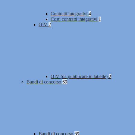
Contratti integrativi
4
Costi contratti integrativi
1
OIV
2
OIV (da pubblicare in tabelle)
2
Bandi di concorso
69
Bandi di concorso
69