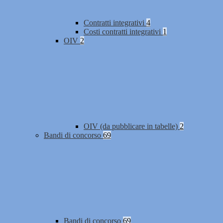
Contratti integrativi
4
Costi contratti integrativi
1
OIV
2
OIV (da pubblicare in tabelle)
2
Bandi di concorso
69
Bandi di concorso
69