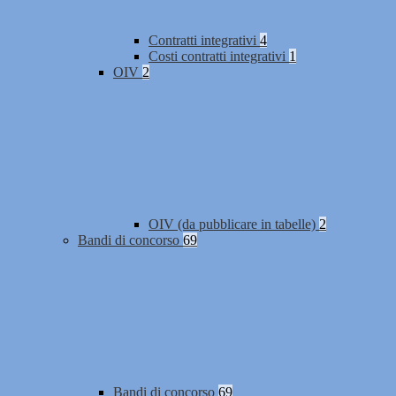
Contratti integrativi
4
Costi contratti integrativi
1
OIV
2
OIV (da pubblicare in tabelle)
2
Bandi di concorso
69
Bandi di concorso
69