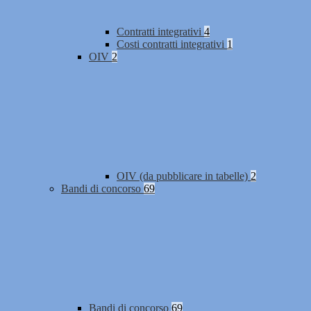
Contratti integrativi
4
Costi contratti integrativi
1
OIV
2
OIV (da pubblicare in tabelle)
2
Bandi di concorso
69
Bandi di concorso
69