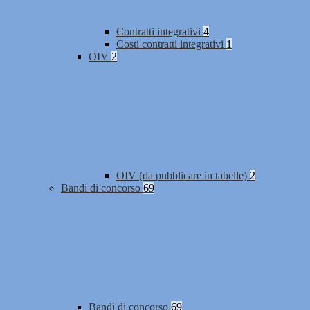
Contratti integrativi
4
Costi contratti integrativi
1
OIV
2
OIV (da pubblicare in tabelle)
2
Bandi di concorso
69
Bandi di concorso
69