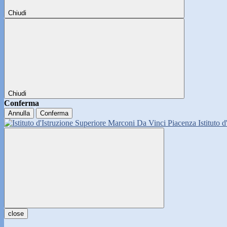
Chiudi
Chiudi
Conferma
Annulla
Conferma
Istituto 
close