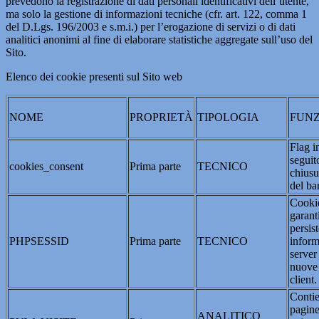
prevedono la registrazione di dati personali identificativi dell’utente,
ma solo la gestione di informazioni tecniche (cfr. art. 122, comma 1
del D.Lgs. 196/2003 e s.m.i.) per l’erogazione di servizi o di dati
analitici anonimi al fine di elaborare statistiche aggregate sull’uso del
Sito.
Elenco dei cookie presenti sul Sito web
NOME
PROPRIETÀ
TIPOLOGIA
FUNZ
Flag i
seguit
cookies_consent
Prima parte
TECNICO
chiusu
del ba
Cookie
garant
persis
PHPSESSID
Prima parte
TECNICO
inform
server
nuove 
client.
Contie
pagine
ANALITICO