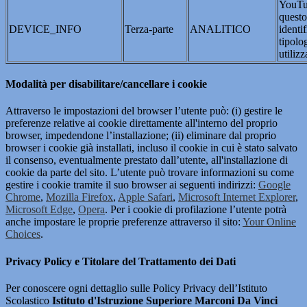
YouTub
questo
DEVICE_INFO
Terza-parte
ANALITICO
identif
tipolo
utilizz
Modalità per disabilitare/cancellare i cookie
Attraverso le impostazioni del browser l’utente può: (i) gestire le
preferenze relative ai cookie direttamente all'interno del proprio
browser, impedendone l’installazione; (ii) eliminare dal proprio
browser i cookie già installati, incluso il cookie in cui è stato salvato
il consenso, eventualmente prestato dall’utente, all'installazione di
cookie da parte del sito. L’utente può trovare informazioni su come
gestire i cookie tramite il suo browser ai seguenti indirizzi:
Google
Chrome
,
Mozilla Firefox
,
Apple Safari
,
Microsoft Internet Explorer
,
Microsoft Edge
,
Opera
. Per i cookie di profilazione l’utente potrà
anche impostare le proprie preferenze attraverso il sito:
Your Online
Choices
.
Privacy Policy e Titolare del Trattamento dei Dati
Per conoscere ogni dettaglio sulle Policy Privacy dell’Istituto
Scolastico
Istituto d'Istruzione Superiore Marconi Da Vinci