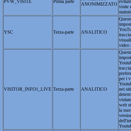
PVW_VISITE
Prima parte
evitar
ANONIMIZZATO
visite 
statist
Questo
impost
YouTu
YSC
Terza-parte
ANALITICO
traccia
visual
video 
Questo
impost
Youtub
traccia
prefer
per i 
Youtub
VISITOR_INFO1_LIVE
Terza-parte
ANALITICO
nei si
determ
visitat
web st
la nuo
versio
dell'in
Youtu