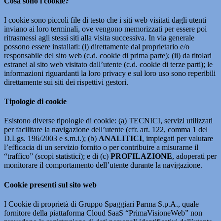
Cosa sono i cookie?
I cookie sono piccoli file di testo che i siti web visitati dagli utenti
inviano ai loro terminali, ove vengono memorizzati per essere poi
ritrasmessi agli stessi siti alla visita successiva. In via generale
possono essere installati: (i) direttamente dal proprietario e/o
responsabile del sito web (c.d. cookie di prima parte); (ii) da titolari
estranei al sito web visitato dall’utente (c.d. cookie di terze parti); le
informazioni riguardanti la loro privacy e sul loro uso sono reperibili
direttamente sui siti dei rispettivi gestori.
Tipologie di cookie
Esistono diverse tipologie di cookie: (a) TECNICI, servizi utilizzati
per facilitare la navigazione dell’utente (cfr. art. 122, comma 1 del
D.Lgs. 196/2003 e s.m.i.); (b)
ANALITICI
, impiegati per valutare
l’efficacia di un servizio fornito o per contribuire a misurarne il
“traffico” (scopi statistici); e di (c)
PROFILAZIONE
, adoperati per
monitorare il comportamento dell’utente durante la navigazione.
Cookie presenti sul sito web
I Cookie di proprietà di Gruppo Spaggiari Parma S.p.A., quale
fornitore della piattaforma Cloud SaaS “PrimaVisioneWeb” non