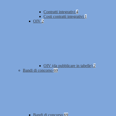
Contratti integrativi
4
Costi contratti integrativi
1
OIV
2
OIV (da pubblicare in tabelle)
2
Bandi di concorso
69
Bandi di concorso
69