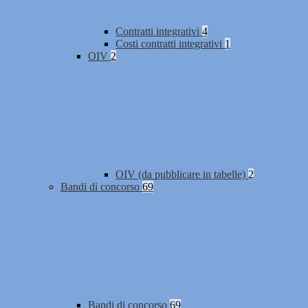
Contratti integrativi
4
Costi contratti integrativi
1
OIV
2
OIV (da pubblicare in tabelle)
2
Bandi di concorso
69
Bandi di concorso
69