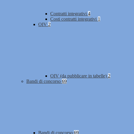
Contratti integrativi
4
Costi contratti integrativi
1
OIV
2
OIV (da pubblicare in tabelle)
2
Bandi di concorso
69
Bandi di concorso
69