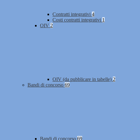
Contratti integrativi
4
Costi contratti integrativi
1
OIV
2
OIV (da pubblicare in tabelle)
2
Bandi di concorso
69
Bandi di concorso
69