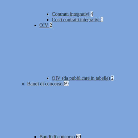
Contratti integrativi
4
Costi contratti integrativi
1
OIV
2
OIV (da pubblicare in tabelle)
2
Bandi di concorso
69
Bandi di concorso
69