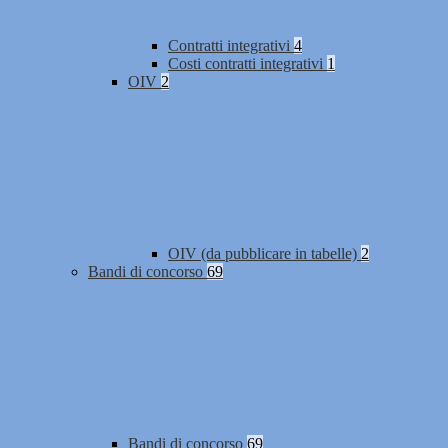
Contratti integrativi
4
Costi contratti integrativi
1
OIV
2
OIV (da pubblicare in tabelle)
2
Bandi di concorso
69
Bandi di concorso
69