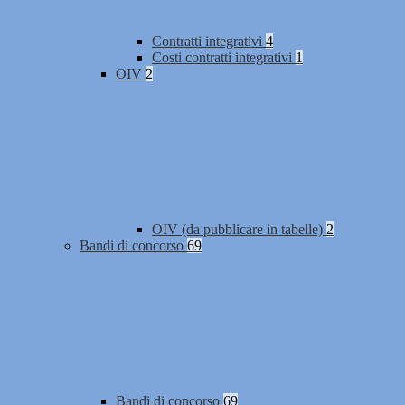
Contratti integrativi
4
Costi contratti integrativi
1
OIV
2
OIV (da pubblicare in tabelle)
2
Bandi di concorso
69
Bandi di concorso
69