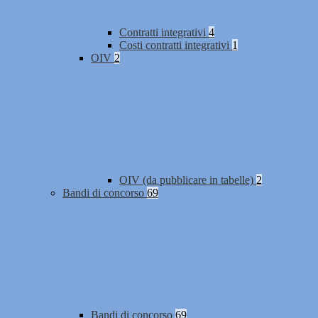
Contratti integrativi
4
Costi contratti integrativi
1
OIV
2
OIV (da pubblicare in tabelle)
2
Bandi di concorso
69
Bandi di concorso
69