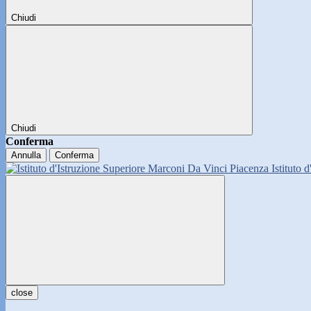
Chiudi
Chiudi
Conferma
Annulla
Conferma
Istituto 
close