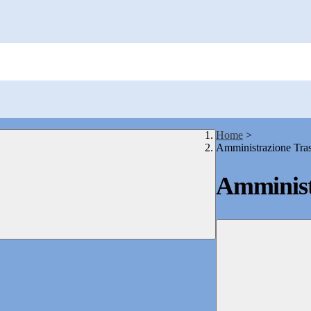
Home
>
Amministrazione Tra
Amminist