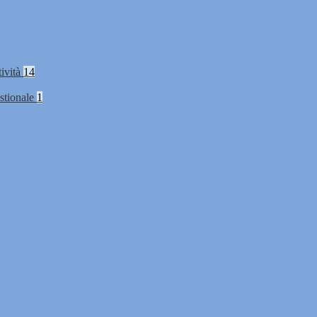
tività
14
stionale
1