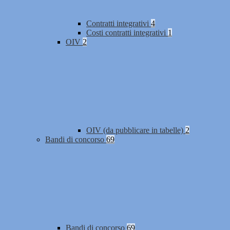
Contratti integrativi
4
Costi contratti integrativi
1
OIV
2
OIV (da pubblicare in tabelle)
2
Bandi di concorso
69
Bandi di concorso
69