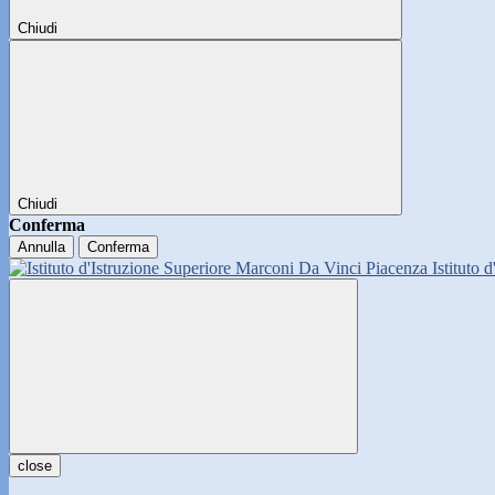
Chiudi
Chiudi
Conferma
Annulla
Conferma
Istituto 
close