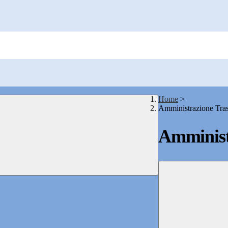
Home
>
Amministrazione Tra
Amminist