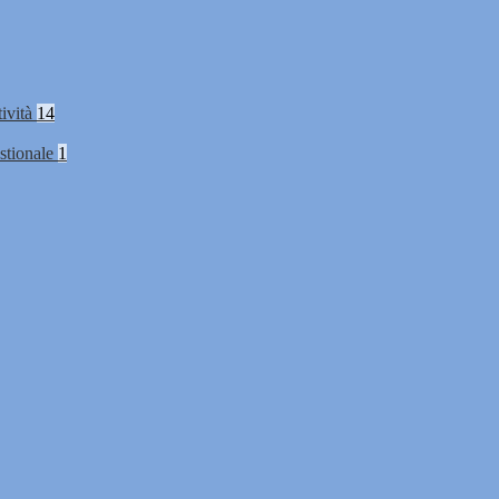
tività
14
stionale
1