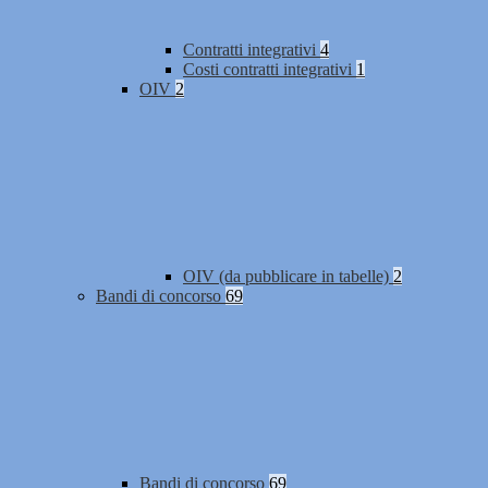
Contratti integrativi
4
Costi contratti integrativi
1
OIV
2
OIV (da pubblicare in tabelle)
2
Bandi di concorso
69
Bandi di concorso
69