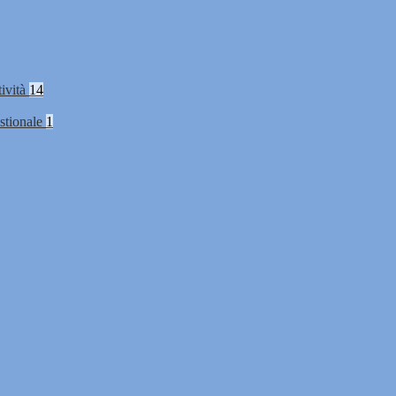
tività
14
stionale
1