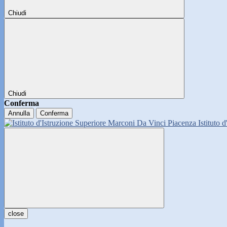
Chiudi
Chiudi
Conferma
Annulla
Conferma
Istituto 
close