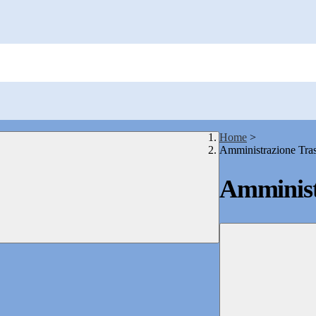
Home
>
Amministrazione Tra
Amminist