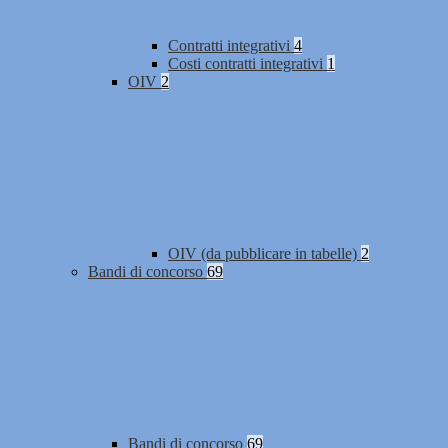
Contratti integrativi
4
Costi contratti integrativi
1
OIV
2
OIV (da pubblicare in tabelle)
2
Bandi di concorso
69
Bandi di concorso
69