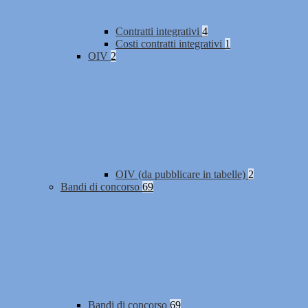
Contratti integrativi
4
Costi contratti integrativi
1
OIV
2
OIV (da pubblicare in tabelle)
2
Bandi di concorso
69
Bandi di concorso
69