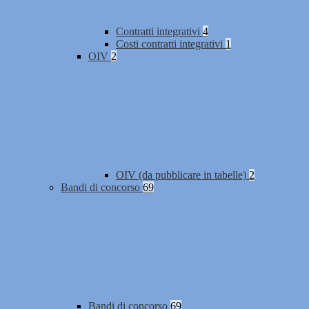
Contratti integrativi
4
Costi contratti integrativi
1
OIV
2
OIV (da pubblicare in tabelle)
2
Bandi di concorso
69
Bandi di concorso
69