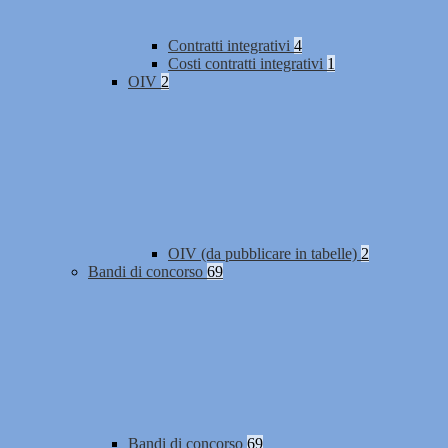
Contratti integrativi
4
Costi contratti integrativi
1
OIV
2
OIV (da pubblicare in tabelle)
2
Bandi di concorso
69
Bandi di concorso
69