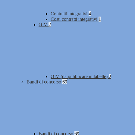
Contratti integrativi
4
Costi contratti integrativi
1
OIV
2
OIV (da pubblicare in tabelle)
2
Bandi di concorso
69
Bandi di concorso
69