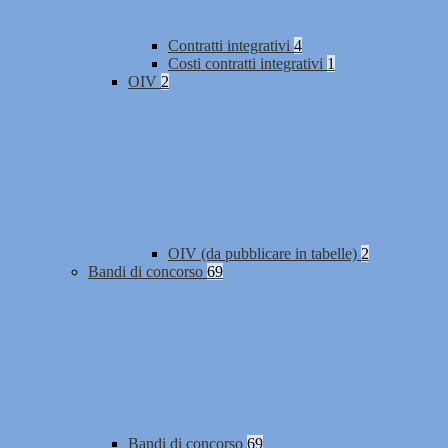
Contratti integrativi
4
Costi contratti integrativi
1
OIV
2
OIV (da pubblicare in tabelle)
2
Bandi di concorso
69
Bandi di concorso
69