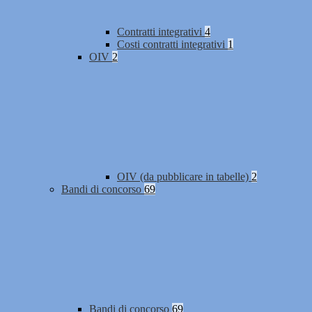
Contratti integrativi
4
Costi contratti integrativi
1
OIV
2
OIV (da pubblicare in tabelle)
2
Bandi di concorso
69
Bandi di concorso
69