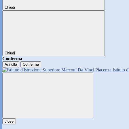
Chiudi
Chiudi
Conferma
Annulla
Conferma
Istituto 
close