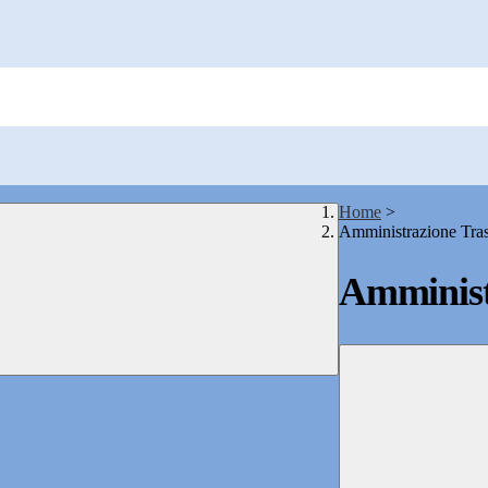
Home
>
Amministrazione Tra
Amminist