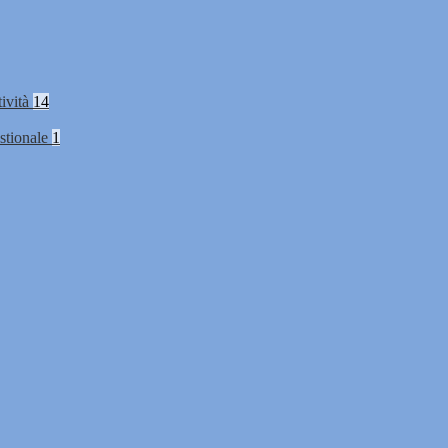
tività
14
stionale
1