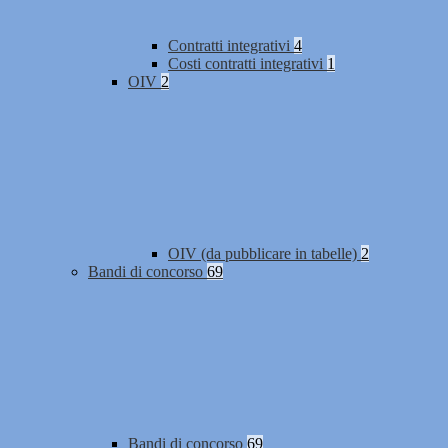
Contratti integrativi
4
Costi contratti integrativi
1
OIV
2
OIV (da pubblicare in tabelle)
2
Bandi di concorso
69
Bandi di concorso
69