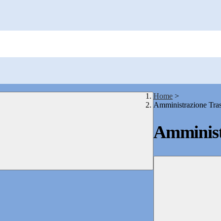
Home
>
Amministrazione Tra
Amminist