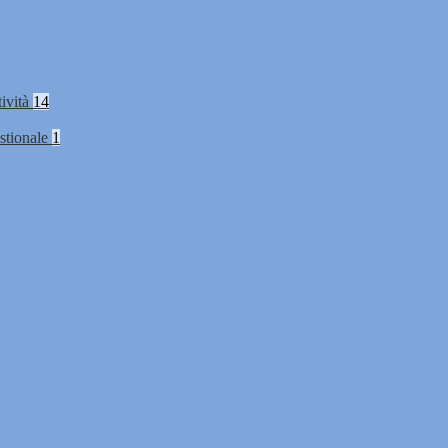
tività
14
stionale
1