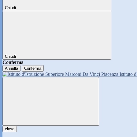
Chiudi
Chiudi
Conferma
Annulla
Conferma
Istituto 
close