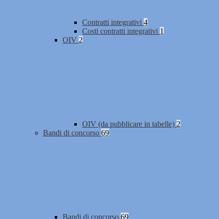
Contratti integrativi
4
Costi contratti integrativi
1
OIV
2
OIV (da pubblicare in tabelle)
2
Bandi di concorso
69
Bandi di concorso
69