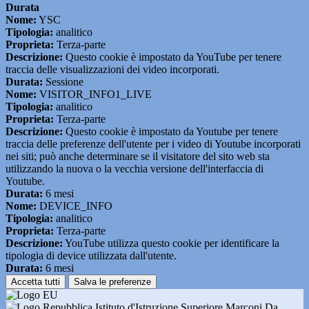
Durata
Nome:
YSC
Tipologia:
analitico
Proprieta:
Terza-parte
Descrizione:
Questo cookie è impostato da YouTube per tenere
traccia delle visualizzazioni dei video incorporati.
Durata:
Sessione
Nome:
VISITOR_INFO1_LIVE
Tipologia:
analitico
Proprieta:
Terza-parte
Descrizione:
Questo cookie è impostato da Youtube per tenere
traccia delle preferenze dell'utente per i video di Youtube incorporati
nei siti; può anche determinare se il visitatore del sito web sta
utilizzando la nuova o la vecchia versione dell'interfaccia di
Youtube.
Durata:
6 mesi
Nome:
DEVICE_INFO
Tipologia:
analitico
Proprieta:
Terza-parte
Descrizione:
YouTube utilizza questo cookie per identificare la
tipologia di device utilizzata dall'utente.
Durata:
6 mesi
Accetta tutti
Salva le preferenze
Istituto d'Istruzione Superiore Marconi Da