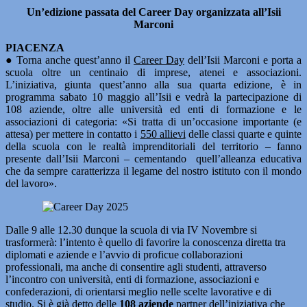
Un’edizione passata del Career Day organizzata all’Isii
Marconi
PIACENZA
● Torna anche quest’anno il
Career Day
dell’Isii Marconi e porta a
scuola oltre un centinaio di imprese, atenei e associazioni.
L’iniziativa, giunta quest’anno alla sua quarta edizione, è in
programma sabato 10 maggio all’Isii e vedrà la partecipazione di
108 aziende, oltre alle università ed enti di formazione e le
associazioni di categoria: «Si tratta di un’occasione importante (e
attesa) per mettere in contatto i
550 allievi
delle classi quarte e quinte
della scuola con le realtà imprenditoriali del territorio – fanno
presente dall’Isii Marconi – cementando quell’alleanza educativa
che da sempre caratterizza il legame del nostro istituto con il mondo
del lavoro».
Dalle 9 alle 12.30 dunque la scuola di via IV Novembre si
trasformerà: l’intento è quello di favorire la conoscenza diretta tra
diplomati e aziende e l’avvio di proficue collaborazioni
professionali, ma anche di consentire agli studenti, attraverso
l’incontro con università, enti di formazione, associazioni e
confederazioni, di orientarsi meglio nelle scelte lavorative e di
studio. Si è già detto delle
108 aziende
partner dell’iniziativa che