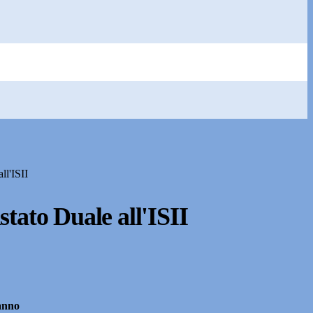
ll'ISII
tato Duale all'ISII
anno