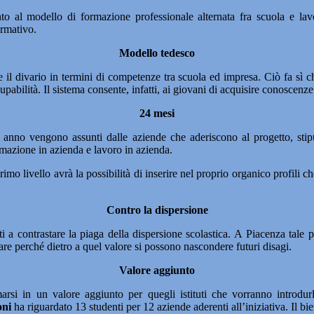
ento al modello di formazione professionale alternata fra scuola e la
ormativo.
Modello tedesco
e il divario in termini di competenze tra scuola ed impresa. Ciò fa sì c
pabilità. Il sistema consente, infatti, ai giovani di acquisire conoscenz
24 mesi
to anno vengono assunti dalle aziende che aderiscono al progetto, stip
mazione in azienda e lavoro in azienda.
 primo livello avrà la possibilità di inserire nel proprio organico profili
Contro la dispersione
i a contrastare la piaga della dispersione scolastica. A Piacenza tale p
e perché dietro a quel valore si possono nascondere futuri disagi.
Valore aggiunto
arsi in un valore aggiunto per quegli istituti che vorranno introdurl
oni
ha riguardato 13 studenti per 12 aziende aderenti all’iniziativa. Il b