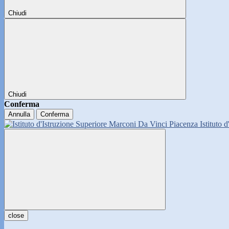
Chiudi
Chiudi
Conferma
Annulla
Conferma
Istituto 
close