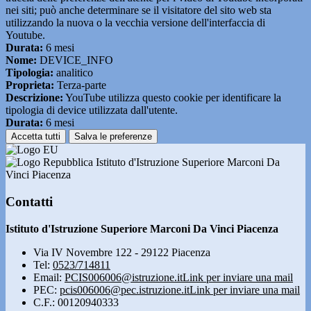
nei siti; può anche determinare se il visitatore del sito web sta
utilizzando la nuova o la vecchia versione dell'interfaccia di
Youtube.
Durata:
6 mesi
Nome:
DEVICE_INFO
Tipologia:
analitico
Proprieta:
Terza-parte
Descrizione:
YouTube utilizza questo cookie per identificare la
tipologia di device utilizzata dall'utente.
Durata:
6 mesi
Accetta tutti
Salva le preferenze
Istituto d'Istruzione Superiore Marconi Da
Vinci Piacenza
Contatti
Istituto d'Istruzione Superiore Marconi Da Vinci Piacenza
Via IV Novembre 122 - 29122 Piacenza
Tel:
0523/714811
Email:
PCIS006006@istruzione.it
Link per inviare una mail
PEC:
pcis006006@pec.istruzione.it
Link per inviare una mail
C.F.: 00120940333