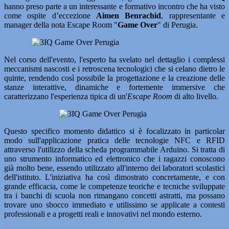
hanno preso parte a un interessante e formativo incontro che ha visto
come ospite d’eccezione
Aimen Benrachid
, rappresentante e
manager della nota Escape Room "
Game Over
" di Perugia.
Nel corso dell'evento, l'esperto ha svelato nel dettaglio i complessi
meccanismi nascosti e i retroscena tecnologici che si celano dietro le
quinte, rendendo così possibile la progettazione e la creazione delle
stanze interattive, dinamiche e fortemente immersive che
caratterizzano l'esperienza tipica di un'
Escape Room
di alto livello.
Questo specifico momento didattico si è focalizzato in particolar
modo sull'applicazione pratica delle tecnologie NFC e RFID
attraverso l'utilizzo della scheda programmabile Arduino. Si tratta di
uno strumento informatico ed elettronico che i ragazzi conoscono
già molto bene, essendo utilizzato all'interno dei laboratori scolastici
dell'istituto. L'iniziativa ha così dimostrato concretamente, e con
grande efficacia, come le competenze teoriche e tecniche sviluppate
tra i banchi di scuola non rimangano concetti astratti, ma possano
trovare uno sbocco immediato e utilissimo se applicate a contesti
professionali e a progetti reali e innovativi nel mondo esterno.