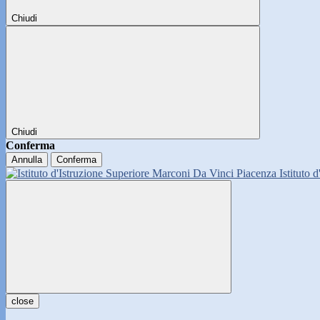
Chiudi
Chiudi
Conferma
Annulla
Conferma
Istituto 
close