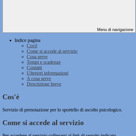
Menu di navigazione
Indice pagina
Cos'è
Come si accede al servizio
Cosa serve
Tempi e scadenze
Contatti
Ulteriori informazioni
A cosa serve
Descrizione breve
Cos'è
Servizio di prenotazione per lo sportello di ascolto psicologico.
Come si accede al servizio
Per accedere al servizio collegarsi al link di seguito indicato.