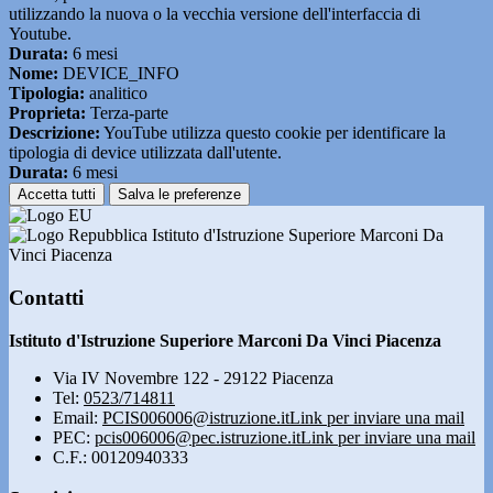
utilizzando la nuova o la vecchia versione dell'interfaccia di
Youtube.
Durata:
6 mesi
Nome:
DEVICE_INFO
Tipologia:
analitico
Proprieta:
Terza-parte
Descrizione:
YouTube utilizza questo cookie per identificare la
tipologia di device utilizzata dall'utente.
Durata:
6 mesi
Accetta tutti
Salva le preferenze
Istituto d'Istruzione Superiore Marconi Da
Vinci Piacenza
Contatti
Istituto d'Istruzione Superiore Marconi Da Vinci Piacenza
Via IV Novembre 122 - 29122 Piacenza
Tel:
0523/714811
Email:
PCIS006006@istruzione.it
Link per inviare una mail
PEC:
pcis006006@pec.istruzione.it
Link per inviare una mail
C.F.: 00120940333