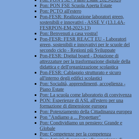
Pon: PON FSE Scuola Aperta Estate
Pon: PCTO all'estero
Pon-FESR: Realizzazione laboratori green,
sostenibili e innovativi - ASSE V (13.1.4A-
FESRPON-EM-2023-13)
Pon: Benvenuti a casa vostra!
Pon-FESR: FESR REACT EU - Laboratori
green, sostenibili e innovativi per le scuole del
secondo ciclo - Regioni più Sviluppate
Pon-FESR: Digital board - Dotazione di
attrezzature per la trasformazione digitale della
didattica e dell'organizzazione scolastica
Pon-FESR: Cablaggio strutturato e sicuro
all'interno degli edifici scolastici
Pon: Socialità, apprendimenti, accoglienza -
Piano Estate
Pon: La scuola come laboratorio di convivenza
PON: Esperienze di ASL all'estero per una
formazione di dimensione europea
Pon: Potenziamento della Cittadinanza europea
Pon "Andiamo a ... Progettare"
Pon: Condividiamo un pensiero: Grande e
Globale
Pon: Competenze per la competenza