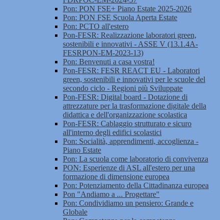
Pon: PON FSE+ Piano Estate 2025-2026
Pon: PON FSE Scuola Aperta Estate
Pon: PCTO all'estero
Pon-FESR: Realizzazione laboratori green,
sostenibili e innovativi - ASSE V (13.1.4A-
FESRPON-EM-2023-13)
Pon: Benvenuti a casa vostra!
Pon-FESR: FESR REACT EU - Laboratori
green, sostenibili e innovativi per le scuole del
secondo ciclo - Regioni più Sviluppate
Pon-FESR: Digital board - Dotazione di
attrezzature per la trasformazione digitale della
didattica e dell'organizzazione scolastica
Pon-FESR: Cablaggio strutturato e sicuro
all'interno degli edifici scolastici
Pon: Socialità, apprendimenti, accoglienza -
Piano Estate
Pon: La scuola come laboratorio di convivenza
PON: Esperienze di ASL all'estero per una
formazione di dimensione europea
Pon: Potenziamento della Cittadinanza europea
Pon "Andiamo a ... Progettare"
Pon: Condividiamo un pensiero: Grande e
Globale