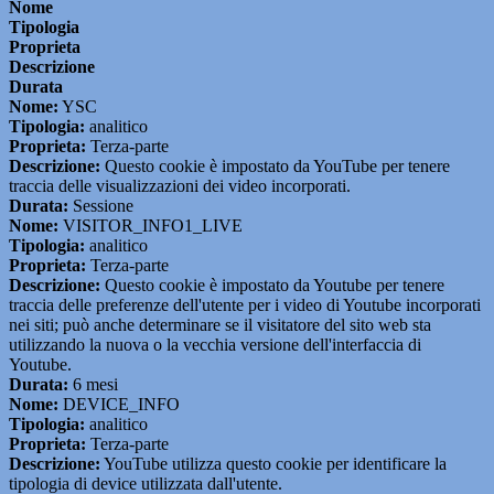
Nome
Tipologia
Proprieta
Descrizione
Durata
Nome:
YSC
Tipologia:
analitico
Proprieta:
Terza-parte
Descrizione:
Questo cookie è impostato da YouTube per tenere
traccia delle visualizzazioni dei video incorporati.
Durata:
Sessione
Nome:
VISITOR_INFO1_LIVE
Tipologia:
analitico
Proprieta:
Terza-parte
Descrizione:
Questo cookie è impostato da Youtube per tenere
traccia delle preferenze dell'utente per i video di Youtube incorporati
nei siti; può anche determinare se il visitatore del sito web sta
utilizzando la nuova o la vecchia versione dell'interfaccia di
Youtube.
Durata:
6 mesi
Nome:
DEVICE_INFO
Tipologia:
analitico
Proprieta:
Terza-parte
Descrizione:
YouTube utilizza questo cookie per identificare la
tipologia di device utilizzata dall'utente.