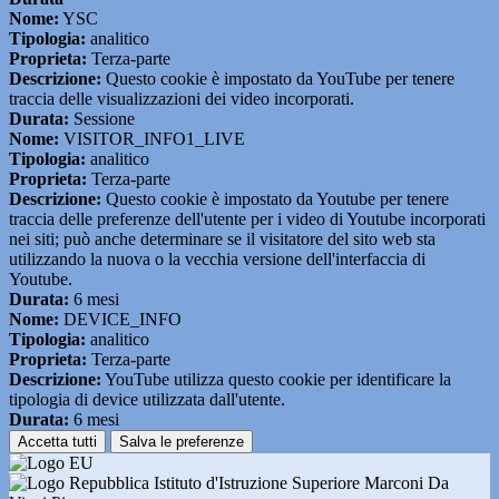
Nome:
YSC
Tipologia:
analitico
Proprieta:
Terza-parte
Descrizione:
Questo cookie è impostato da YouTube per tenere
traccia delle visualizzazioni dei video incorporati.
Durata:
Sessione
Nome:
VISITOR_INFO1_LIVE
Tipologia:
analitico
Proprieta:
Terza-parte
Descrizione:
Questo cookie è impostato da Youtube per tenere
traccia delle preferenze dell'utente per i video di Youtube incorporati
nei siti; può anche determinare se il visitatore del sito web sta
utilizzando la nuova o la vecchia versione dell'interfaccia di
Youtube.
Durata:
6 mesi
Nome:
DEVICE_INFO
Tipologia:
analitico
Proprieta:
Terza-parte
Descrizione:
YouTube utilizza questo cookie per identificare la
tipologia di device utilizzata dall'utente.
Durata:
6 mesi
Accetta tutti
Salva le preferenze
Istituto d'Istruzione Superiore Marconi Da