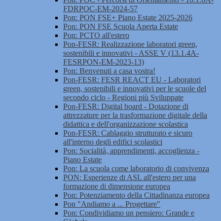
FDRPOC-EM-2024-57
Pon: PON FSE+ Piano Estate 2025-2026
Pon: PON FSE Scuola Aperta Estate
Pon: PCTO all'estero
Pon-FESR: Realizzazione laboratori green,
sostenibili e innovativi - ASSE V (13.1.4A-
FESRPON-EM-2023-13)
Pon: Benvenuti a casa vostra!
Pon-FESR: FESR REACT EU - Laboratori
green, sostenibili e innovativi per le scuole del
secondo ciclo - Regioni più Sviluppate
Pon-FESR: Digital board - Dotazione di
attrezzature per la trasformazione digitale della
didattica e dell'organizzazione scolastica
Pon-FESR: Cablaggio strutturato e sicuro
all'interno degli edifici scolastici
Pon: Socialità, apprendimenti, accoglienza -
Piano Estate
Pon: La scuola come laboratorio di convivenza
PON: Esperienze di ASL all'estero per una
formazione di dimensione europea
Pon: Potenziamento della Cittadinanza europea
Pon "Andiamo a ... Progettare"
Pon: Condividiamo un pensiero: Grande e