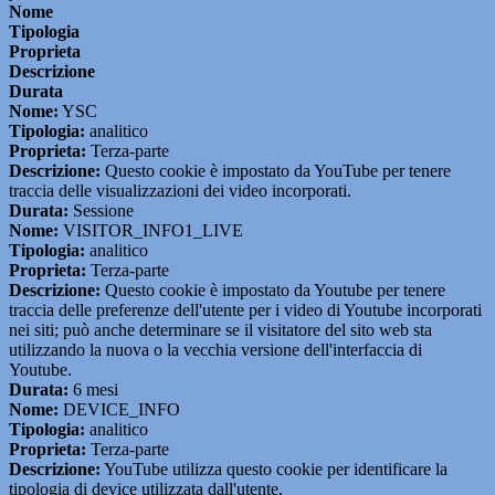
Nome
Tipologia
Proprieta
Descrizione
Durata
Nome:
YSC
Tipologia:
analitico
Proprieta:
Terza-parte
Descrizione:
Questo cookie è impostato da YouTube per tenere
traccia delle visualizzazioni dei video incorporati.
Durata:
Sessione
Nome:
VISITOR_INFO1_LIVE
Tipologia:
analitico
Proprieta:
Terza-parte
Descrizione:
Questo cookie è impostato da Youtube per tenere
traccia delle preferenze dell'utente per i video di Youtube incorporati
nei siti; può anche determinare se il visitatore del sito web sta
utilizzando la nuova o la vecchia versione dell'interfaccia di
Youtube.
Durata:
6 mesi
Nome:
DEVICE_INFO
Tipologia:
analitico
Proprieta:
Terza-parte
Descrizione:
YouTube utilizza questo cookie per identificare la
tipologia di device utilizzata dall'utente.