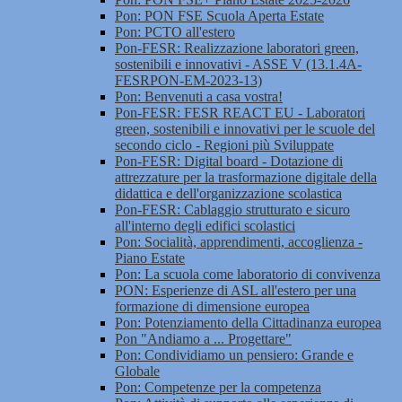
Pon: PON FSE Scuola Aperta Estate
Pon: PCTO all'estero
Pon-FESR: Realizzazione laboratori green,
sostenibili e innovativi - ASSE V (13.1.4A-
FESRPON-EM-2023-13)
Pon: Benvenuti a casa vostra!
Pon-FESR: FESR REACT EU - Laboratori
green, sostenibili e innovativi per le scuole del
secondo ciclo - Regioni più Sviluppate
Pon-FESR: Digital board - Dotazione di
attrezzature per la trasformazione digitale della
didattica e dell'organizzazione scolastica
Pon-FESR: Cablaggio strutturato e sicuro
all'interno degli edifici scolastici
Pon: Socialità, apprendimenti, accoglienza -
Piano Estate
Pon: La scuola come laboratorio di convivenza
PON: Esperienze di ASL all'estero per una
formazione di dimensione europea
Pon: Potenziamento della Cittadinanza europea
Pon "Andiamo a ... Progettare"
Pon: Condividiamo un pensiero: Grande e
Globale
Pon: Competenze per la competenza