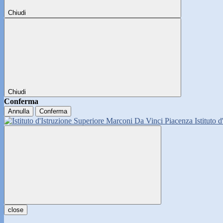
Chiudi
Chiudi
Conferma
Annulla
Conferma
Istituto 
close