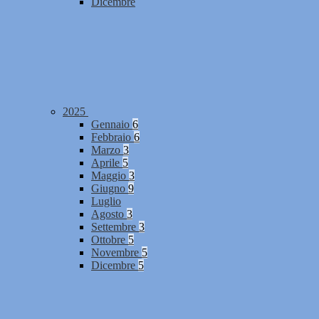
Dicembre
2025
Gennaio
6
Febbraio
6
Marzo
3
Aprile
5
Maggio
3
Giugno
9
Luglio
Agosto
3
Settembre
3
Ottobre
5
Novembre
5
Dicembre
5