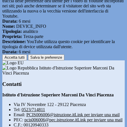
traccia delle preferenze dell'utente per i video di Youtube incorporati
nei siti; può anche determinare se il visitatore del sito web sta
utilizzando la nuova o la vecchia versione dell'interfaccia di
Youtube.
Durata:
6 mesi
Nome:
DEVICE_INFO
Tipologia:
analitico
Proprieta:
Terza-parte
Descrizione:
YouTube utilizza questo cookie per identificare la
tipologia di device utilizzata dall'utente.
Durata:
6 mesi
Accetta tutti
Salva le preferenze
Istituto d'Istruzione Superiore Marconi Da
Vinci Piacenza
Contatti
Istituto d'Istruzione Superiore Marconi Da Vinci Piacenza
Via IV Novembre 122 - 29122 Piacenza
Tel:
0523/714811
Email:
PCIS006006@istruzione.it
Link per inviare una mail
PEC:
pcis006006@pec.istruzione.it
Link per inviare una mail
C.F.: 00120940333