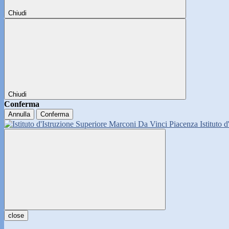
Chiudi
Chiudi
Conferma
Annulla
Conferma
Istituto 
close