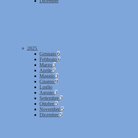
Dicembre
2025
Gennaio
6
Febbraio
6
Marzo
3
Aprile
5
Maggio
3
Giugno
9
Luglio
Agosto
3
Settembre
3
Ottobre
5
Novembre
5
Dicembre
5